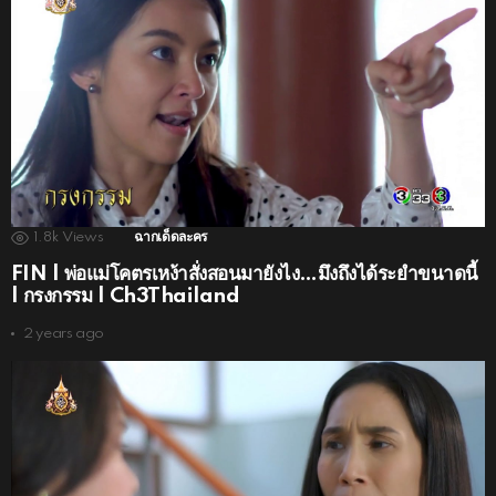
1.8k
Views
ฉากเด็ดละคร
FIN | พ่อแม่โคตรเหง้าสั่งสอนมายังไง…มึงถึงได้ระยำขนาดนี้
| กรงกรรม | Ch3Thailand
2 years ago