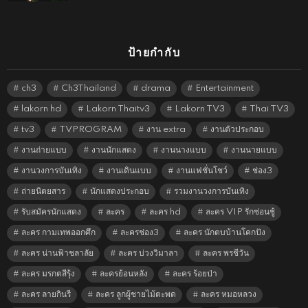
ป้ายกำกับ
ch3
Ch3Thailand
drama
Entertainment
lakorn hd
Lakorn Thaitv3
Lakorn TV3
Thai TV3
tv3
TVPROGRAM
งาน extra
งานตัวประกอบ
งานถ่ายแบบ
งานนักแสดง
งานนางแบบ
งานนายแบบ
งานวงการบันเทิง
งานเดินแบบ
งานแฟชั่นโชว์
ช่อง3
ถ่ายนิตยสาร
นักแสดงประกอบ
รวมงานวงการบันเทิง
รับสมัครนักแสดง
ละคร
ละคร hd
ละคร VIP รักซ่อนชู้
ละคร กามเทพออกศึก
ละครช่อง3
ละคร นักตบบ้านโคกปัง
ละคร น่านฟ้าชลาลัย
ละคร บ่วงวิมาลา
ละคร พรชีวัน
ละคร มรกตสีรุ้ง
ละครย้อนหลัง
ละคร ร้อยป่า
ละคร ลายกินรี
ละคร ลูกผู้ชายไม้ตะพด
ละคร หมอหลวง