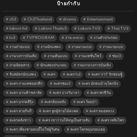
ป้ายกำกับ
ch3
Ch3Thailand
drama
Entertainment
lakorn hd
Lakorn Thaitv3
Lakorn TV3
Thai TV3
tv3
TVPROGRAM
งาน extra
งานตัวประกอบ
งานถ่ายแบบ
งานนักแสดง
งานนางแบบ
งานนายแบบ
งานวงการบันเทิง
งานเดินแบบ
งานแฟชั่นโชว์
ช่อง3
ถ่ายนิตยสาร
นักแสดงประกอบ
รวมงานวงการบันเทิง
รับสมัครนักแสดง
ละคร
ละคร hd
ละคร VIP รักซ่อนชู้
ละคร กามเทพออกศึก
ละครช่อง3
ละคร นักตบบ้านโคกปัง
ละคร น่านฟ้าชลาลัย
ละคร บ่วงวิมาลา
ละคร พรชีวัน
ละคร มรกตสีรุ้ง
ละครย้อนหลัง
ละคร ร้อยป่า
ละคร ลายกินรี
ละคร ลูกผู้ชายไม้ตะพด
ละคร หมอหลวง
ละครหลังข่าว
ละคร เขาวานให้หนูเป็นสายลับ
ละคร เพลิงไพร
ละคร เพียงชายคนนี้ไม่ใช่ผู้วิเศษ
ละคร โลกหมุนรอบเธอ