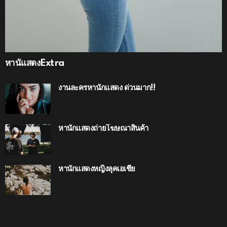
หานัแสดงExtra
งานละครหานักแสดง ด่วนมาก!!
หานักแสดงถ่ายโฆษณาสินค้า
หานักแสดงหญิงลุคเอเชีย