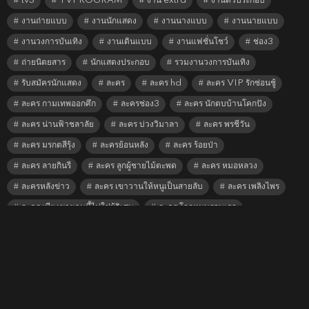
tv3
TVPROGRAM
งาน extra
งานตัวประกอบ
งานถ่ายแบบ
งานนักแสดง
งานนางแบบ
งานนายแบบ
งานวงการบันเทิง
งานเดินแบบ
งานแฟชั่นโชว์
ช่อง3
ถ่ายนิตยสาร
นักแสดงประกอบ
รวมงานวงการบันเทิง
รับสมัครนักแสดง
ละคร
ละคร hd
ละคร VIP รักซ่อนชู้
ละคร กามเทพออกศึก
ละครช่อง3
ละคร นักตบบ้านโคกปัง
ละคร น่านฟ้าชลาลัย
ละคร บ่วงวิมาลา
ละคร พรชีวัน
ละคร มรกตสีรุ้ง
ละครย้อนหลัง
ละคร ร้อยป่า
ละคร ลายกินรี
ละคร ลูกผู้ชายไม้ตะพด
ละคร หมอหลวง
ละครหลังข่าว
ละคร เขาวานให้หนูเป็นสายลับ
ละคร เพลิงไพร
ละคร เพียงชายคนนี้ไม่ใช่ผู้วิเศษ
ละคร โลกหมุนรอบเธอ
หนังช่อง3
© 2026 by EntertainJOB.com