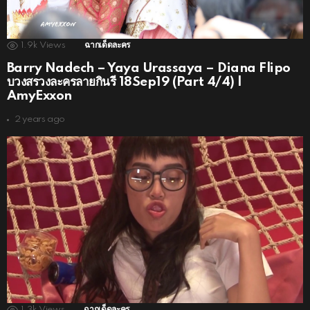
1.9k
Views
ฉากเด็ดละคร
Barry Nadech – Yaya Urassaya – Diana Flipo
บวงสรวงละครลายกินรี 18Sep19 (Part 4/4) |
AmyExxon
2 years ago
1.3k
Views
ฉากเด็ดละคร