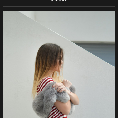
กำลังฮิต