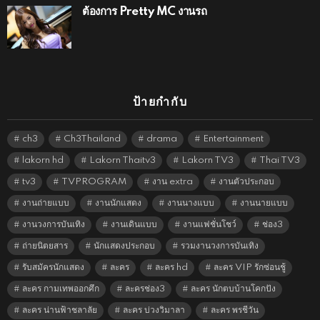
ต้องการ Pretty MC งานรถ
ป้ายกำกับ
ch3
Ch3Thailand
drama
Entertainment
lakorn hd
Lakorn Thaitv3
Lakorn TV3
Thai TV3
tv3
TVPROGRAM
งาน extra
งานตัวประกอบ
งานถ่ายแบบ
งานนักแสดง
งานนางแบบ
งานนายแบบ
งานวงการบันเทิง
งานเดินแบบ
งานแฟชั่นโชว์
ช่อง3
ถ่ายนิตยสาร
นักแสดงประกอบ
รวมงานวงการบันเทิง
รับสมัครนักแสดง
ละคร
ละคร hd
ละคร VIP รักซ่อนชู้
ละคร กามเทพออกศึก
ละครช่อง3
ละคร นักตบบ้านโคกปัง
ละคร น่านฟ้าชลาลัย
ละคร บ่วงวิมาลา
ละคร พรชีวัน