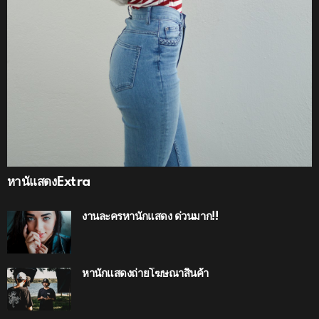
หานัแสดงExtra
งานละครหานักแสดง ด่วนมาก!!
หานักแสดงถ่ายโฆษณาสินค้า