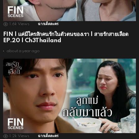
1.6k
Views
ฉากเด็ดละคร
FIN | แค่มีใครสักคนรักในตัวตนของเรา | สายรักสายเลือด
EP.20 | Ch3Thailand
about a year ago
1.2k
Views
ฉากเด็ดละคร