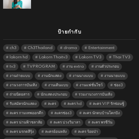
ป้ายกำกับ
ch3
Ch3Thailand
drama
Entertainment
lakorn hd
Lakorn Thaitv3
Lakorn TV3
Thai TV3
tv3
TVPROGRAM
งาน extra
งานตัวประกอบ
งานถ่ายแบบ
งานนักแสดง
งานนางแบบ
งานนายแบบ
งานวงการบันเทิง
งานเดินแบบ
งานแฟชั่นโชว์
ช่อง3
ถ่ายนิตยสาร
นักแสดงประกอบ
รวมงานวงการบันเทิง
รับสมัครนักแสดง
ละคร
ละคร hd
ละคร VIP รักซ่อนชู้
ละคร กามเทพออกศึก
ละครช่อง3
ละคร นักตบบ้านโคกปัง
ละคร น่านฟ้าชลาลัย
ละคร บ่วงวิมาลา
ละคร พรชีวัน
ละคร มรกตสีรุ้ง
ละครย้อนหลัง
ละคร ร้อยป่า