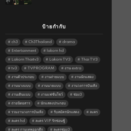
ป้ายกำกับ
ch3
Ch3Thailand
drama
Entertainment
lakorn hd
Lakorn Thaitv3
Lakorn TV3
Thai TV3
tv3
TVPROGRAM
งาน extra
งานตัวประกอบ
งานถ่ายแบบ
งานนักแสดง
งานนางแบบ
งานนายแบบ
งานวงการบันเทิง
งานเดินแบบ
งานแฟชั่นโชว์
ช่อง3
ถ่ายนิตยสาร
นักแสดงประกอบ
รวมงานวงการบันเทิง
รับสมัครนักแสดง
ละคร
ละคร hd
ละคร VIP รักซ่อนชู้
ละคร กามเทพออกศึก
ละครช่อง3