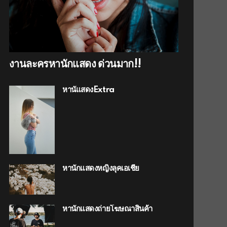
งานละครหานักแสดง ด่วนมาก!!
หานัแสดงExtra
หานักแสดงหญิงลุคเอเชีย
หานักแสดงถ่ายโฆษณาสินค้า