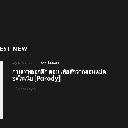
EST NEW
1k
Views
ฉากเด็ดละคร
กามเทพออกศึก ตอน เพ้อสักวากลอนแปด
อะไรเนี่ย [Parody]
2 years ago