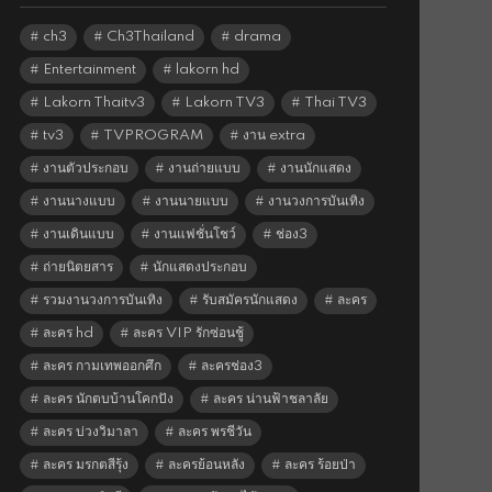
ch3
Ch3Thailand
drama
Entertainment
lakorn hd
Lakorn Thaitv3
Lakorn TV3
Thai TV3
tv3
TVPROGRAM
งาน extra
งานตัวประกอบ
งานถ่ายแบบ
งานนักแสดง
งานนางแบบ
งานนายแบบ
งานวงการบันเทิง
งานเดินแบบ
งานแฟชั่นโชว์
ช่อง3
ถ่ายนิตยสาร
นักแสดงประกอบ
รวมงานวงการบันเทิง
รับสมัครนักแสดง
ละคร
ละคร hd
ละคร VIP รักซ่อนชู้
ละคร กามเทพออกศึก
ละครช่อง3
ละคร นักตบบ้านโคกปัง
ละคร น่านฟ้าชลาลัย
ละคร บ่วงวิมาลา
ละคร พรชีวัน
ละคร มรกตสีรุ้ง
ละครย้อนหลัง
ละคร ร้อยป่า