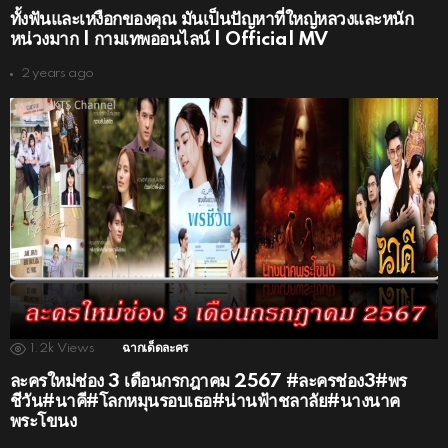
ทั้งฟันและเหงือกของคุณ มันเป็นปัญหาที่ใหญ่หลวงและหนัก
หน่วงมาก | กามเทพออนไลน์ | Official MV
2 years ago
1.2k
Views
ฉากเด็ดละคร
ละครใหม่ช่อง 3 เดือนกรกฎาคม 2567 #ละครช่อง3#พร
ชีวัน#นาคี#โลกหมุนรอบเธอ#น่านฟ้าชลาลัย#นางนาค
พระโขนง