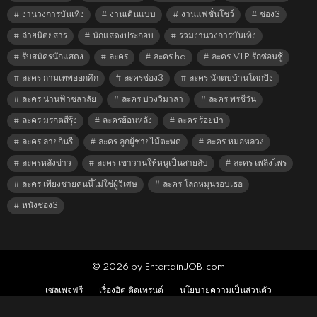
งานวงการบันเทิง
งานเดินแบบ
งานแฟชั่นโชว์
ช่อง3
ถ่ายนิตยสาร
นักแสดงประกอบ
รวมงานวงการบันเทิง
รับสมัครนักแสดง
ละคร
ละคร hd
ละคร VIP รักซ่อนชู้
ละคร กามเทพออกศึก
ละครช่อง3
ละคร นักตบบ้านโคกปัง
ละคร น่านฟ้าชลาลัย
ละคร บ่วงวิมาลา
ละคร พรชีวัน
ละคร มรกตสีรุ้ง
ละครย้อนหลัง
ละคร ร้อยป่า
ละคร ลายกินรี
ละคร ลูกผู้ชายไม้ตะพด
ละคร หมอหลวง
ละครหลังข่าว
ละคร เขาวานให้หนูเป็นสายลับ
ละคร เพลิงไพร
ละคร เพียงชายคนนี้ไม่ใช่ผู้วิเศษ
ละคร โลกหมุนรอบเธอ
หนังช่อง3
© 2026 by EntertainJOB.com
เซลเพจฟรี
เรื่องฮิต ติดเทรนด์
นโยบายความเป็นส่วนตัว
นโยบายการใช้คุกกี้
เงื่อนไข และข้อตกลงการใช้บริการ
ติดต่อเรา