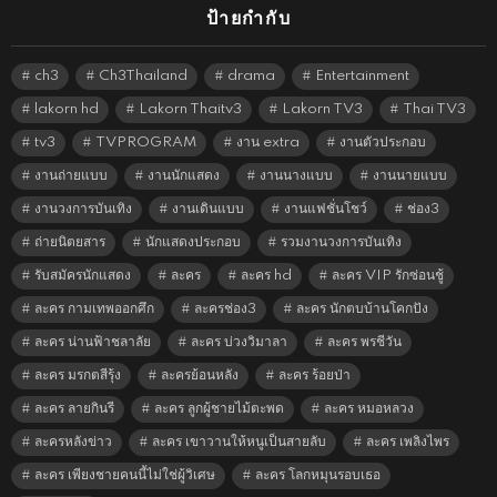
ป้ายกำกับ
ch3
Ch3Thailand
drama
Entertainment
lakorn hd
Lakorn Thaitv3
Lakorn TV3
Thai TV3
tv3
TVPROGRAM
งาน extra
งานตัวประกอบ
งานถ่ายแบบ
งานนักแสดง
งานนางแบบ
งานนายแบบ
งานวงการบันเทิง
งานเดินแบบ
งานแฟชั่นโชว์
ช่อง3
ถ่ายนิตยสาร
นักแสดงประกอบ
รวมงานวงการบันเทิง
รับสมัครนักแสดง
ละคร
ละคร hd
ละคร VIP รักซ่อนชู้
ละคร กามเทพออกศึก
ละครช่อง3
ละคร นักตบบ้านโคกปัง
ละคร น่านฟ้าชลาลัย
ละคร บ่วงวิมาลา
ละคร พรชีวัน
ละคร มรกตสีรุ้ง
ละครย้อนหลัง
ละคร ร้อยป่า
ละคร ลายกินรี
ละคร ลูกผู้ชายไม้ตะพด
ละคร หมอหลวง
ละครหลังข่าว
ละคร เขาวานให้หนูเป็นสายลับ
ละคร เพลิงไพร
ละคร เพียงชายคนนี้ไม่ใช่ผู้วิเศษ
ละคร โลกหมุนรอบเธอ