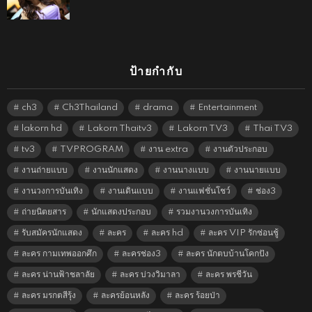
ป้ายกำกับ
ch3
Ch3Thailand
drama
Entertainment
lakorn hd
Lakorn Thaitv3
Lakorn TV3
Thai TV3
tv3
TVPROGRAM
งาน extra
งานตัวประกอบ
งานถ่ายแบบ
งานนักแสดง
งานนางแบบ
งานนายแบบ
งานวงการบันเทิง
งานเดินแบบ
งานแฟชั่นโชว์
ช่อง3
ถ่ายนิตยสาร
นักแสดงประกอบ
รวมงานวงการบันเทิง
รับสมัครนักแสดง
ละคร
ละคร hd
ละคร VIP รักซ่อนชู้
ละคร กามเทพออกศึก
ละครช่อง3
ละคร นักตบบ้านโคกปัง
ละคร น่านฟ้าชลาลัย
ละคร บ่วงวิมาลา
ละคร พรชีวัน
ละคร มรกตสีรุ้ง
ละครย้อนหลัง
ละคร ร้อยป่า