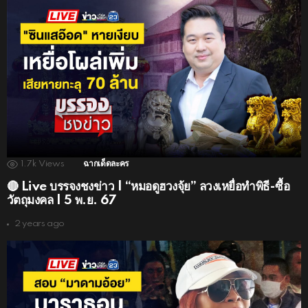
1.7k
Views
ฉากเด็ดละคร
🔴 Live บรรจงชงข่าว | “หมอดูฮวงจุ้ย” ลวงเหยื่อทำพิธี-ซื้อ
วัตถุมงคล | 5 พ.ย. 67
2 years ago