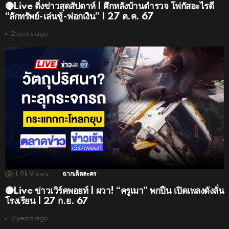
🔴Live ติ่งข่าวสุดสัปดาห์ | ศึกหลังบ้านตำรวจ โฟกัสอะไรดี
“ลักทรัพย์-เล่นชู้-ฟอกเงิน” | 27 ต.ค. 67
2 years ago
1.9k
Views
ฉากเด็ดละคร
🔴Live ข่าวเวิร์คพอยท์ | ผวา! “ครูเมา” พกปืน เปิดเพลงดังลั่น
โรงเรียน | 27 ก.ย. 67
2 years ago