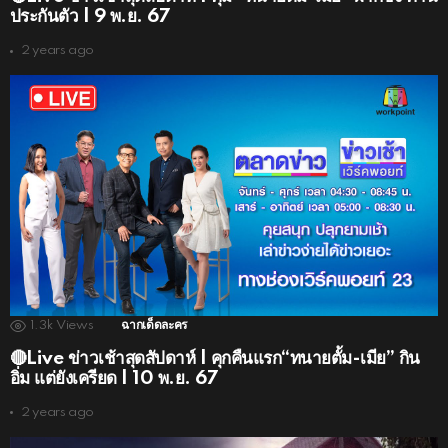
ประกันตัว | 9 พ.ย. 67
2 years ago
1.3k
Views
ฉากเด็ดละคร
🔴Live ข่าวเช้าสุดสัปดาห์ | คุกคืนแรก“ทนายตั้ม-เมีย” กิน
อิ่ม แต่ยังเครียด | 10 พ.ย. 67
2 years ago