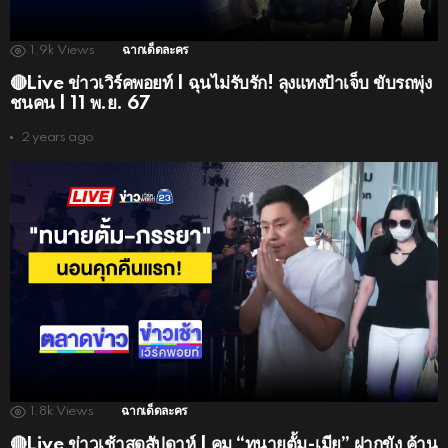
1.9k
Views
ฉากเด็ดละคร
🔴Live ข่าวเวิร์คพอยท์ | ฉุนไม่รับรัก! ลุงแทงป้าเจ็บ ขับรถพุ่ง
ชนคน | 11 พ.ย. 67
2 years ago
1.8k
Views
ฉากเด็ดละคร
🔴Live ข่าวเช้าสุดสัปดาห์ | คุม “ทนายตั้ม-เมีย” ฝากขัง ค้าน