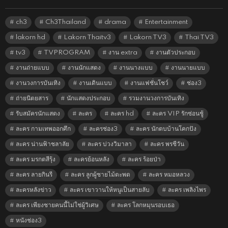
ch3
Ch3Thailand
drama
Entertainment
lakorn hd
Lakorn Thaitv3
Lakorn TV3
Thai TV3
tv3
TVPROGRAM
งาน extra
งานตัวประกอบ
งานถ่ายแบบ
งานนักแสดง
งานนางแบบ
งานนายแบบ
งานวงการบันเทิง
งานเดินแบบ
งานแฟชั่นโชว์
ช่อง3
ถ่ายนิตยสาร
นักแสดงประกอบ
รวมงานวงการบันเทิง
รับสมัครนักแสดง
ละคร
ละคร hd
ละคร VIP รักซ่อนชู้
ละคร กามเทพออกศึก
ละครช่อง3
ละคร นักตบบ้านโคกปัง
ละคร น่านฟ้าชลาลัย
ละคร บ่วงวิมาลา
ละคร พรชีวัน
ละคร มรกตสีรุ้ง
ละครย้อนหลัง
ละคร ร้อยป่า
ละคร ลายกินรี
ละคร ลูกผู้ชายไม้ตะพด
ละคร หมอหลวง
ละครหลังข่าว
ละคร เขาวานให้หนูเป็นสายลับ
ละคร เพลิงไพร
ละคร เพียงชายคนนี้ไม่ใช่ผู้วิเศษ
ละคร โลกหมุนรอบเธอ
หนังช่อง3