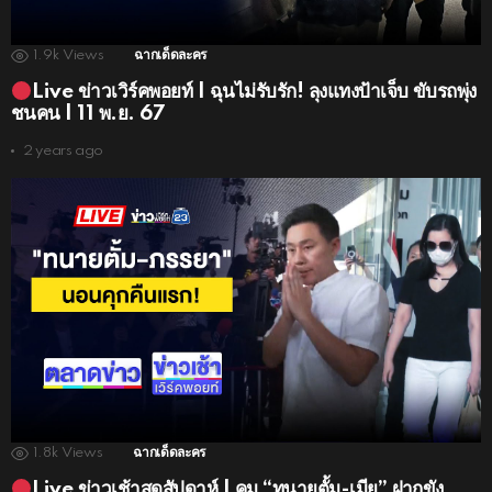
1.9k
Views
ฉากเด็ดละคร
Live ข่าวเวิร์คพอยท์ | ฉุนไม่รับรัก! ลุงแทงป้าเจ็บ ขับรถพุ่ง
ชนคน | 11 พ.ย. 67
2 years ago
1.8k
Views
ฉากเด็ดละคร
Live ข่าวเช้าสุดสัปดาห์ | คุม “ทนายตั้ม-เมีย” ฝากขัง