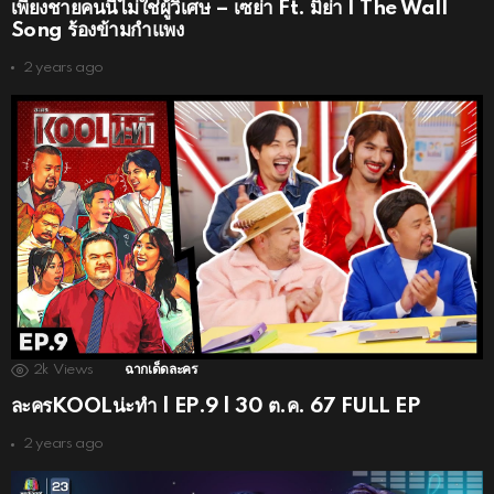
เพียงชายคนนี้ไม่ใช่ผู้วิเศษ – เซย่า Ft. มิย่า | The Wall
Song ร้องข้ามกำแพง
2 years ago
2k
Views
ฉากเด็ดละคร
ละครKOOLน่ะทำ | EP.9 | 30 ต.ค. 67 FULL EP
2 years ago