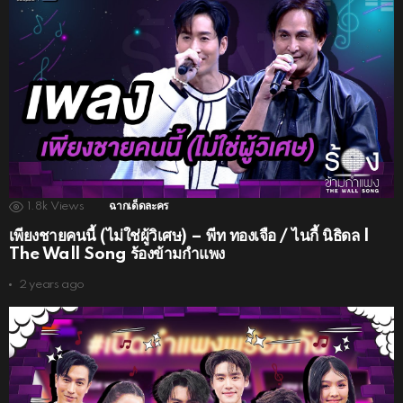
1.8k
Views
ฉากเด็ดละคร
เพียงชายคนนี้ (ไม่ใช่ผู้วิเศษ) – พีท ทองเจือ / ไนกี้ นิธิดล |
The Wall Song ร้องข้ามกำแพง
2 years ago