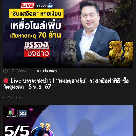
1.7k
Views
ฉากเด็ดละคร
Live บรรจงชงข่าว | “หมอดูฮวงจุ้ย” ลวงเหยื่อทำพิธี-ซื้อ
วัตถุมงคล | 5 พ.ย. 67
2 years ago