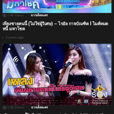
1.4k
Views
ฉากเด็ดละคร
เพียงชายคนนี้ (ไม่ใช่ผู้วิเศษ) – ไรอัล กาจบัณฑิต | ไมค์หมด
หนี้ มหาโชค
2 years ago
1.5k
Views
ฉากเด็ดละคร