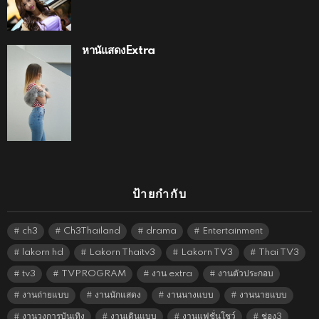
หานัแสดงExtra
ป้ายกำกับ
ch3
Ch3Thailand
drama
Entertainment
lakorn hd
Lakorn Thaitv3
Lakorn TV3
Thai TV3
tv3
TVPROGRAM
งาน extra
งานตัวประกอบ
งานถ่ายแบบ
งานนักแสดง
งานนางแบบ
งานนายแบบ
งานวงการบันเทิง
งานเดินแบบ
งานแฟชั่นโชว์
ช่อง3