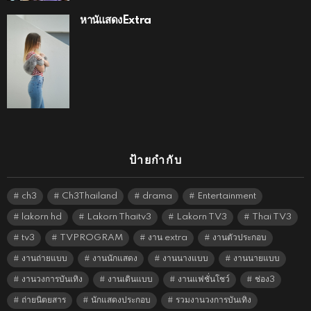
หานัแสดงExtra
ป้ายกำกับ
ch3
Ch3Thailand
drama
Entertainment
lakorn hd
Lakorn Thaitv3
Lakorn TV3
Thai TV3
tv3
TVPROGRAM
งาน extra
งานตัวประกอบ
งานถ่ายแบบ
งานนักแสดง
งานนางแบบ
งานนายแบบ
งานวงการบันเทิง
งานเดินแบบ
งานแฟชั่นโชว์
ช่อง3
ถ่ายนิตยสาร
นักแสดงประกอบ
รวมงานวงการบันเทิง