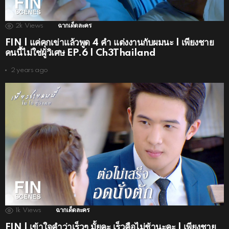
2k
Views
ฉากเด็ดละคร
FIN | แค่คุกเข่าแล้วพูด 4 คำ แต่งงานกับผมนะ | เพียงชาย
คนนี้ไม่ใช่ผู้วิเศษ EP.6 | Ch3Thailand
2 years ago
1k
Views
ฉากเด็ดละคร
FIN | เข้าใจคำว่าเร็วๆ มั้ยคะ เร็วคือไม่ช้านะคะ | เพียงชาย