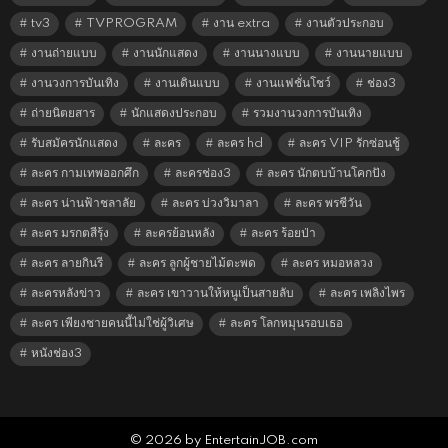
tv3
TVPROGRAM
งาน extra
งานตัวประกอบ
งานถ่ายแบบ
งานนักแสดง
งานนางแบบ
งานนายแบบ
งานวงการบันเทิง
งานเดินแบบ
งานแฟชั่นโชว์
ช่อง3
ถ่ายนิตยสาร
นักแสดงประกอบ
รวมงานวงการบันเทิง
รับสมัครนักแสดง
ละคร
ละคร hd
ละคร VIP รักซ่อนชู้
ละคร กามเทพออกศึก
ละครช่อง3
ละคร นักตบบ้านโคกปัง
ละคร น่านฟ้าชลาลัย
ละคร บ่วงวิมาลา
ละคร พรชีวัน
ละคร มรกตสีรุ้ง
ละครย้อนหลัง
ละคร ร้อยป่า
ละคร ลายกินรี
ละคร ลูกผู้ชายไม้ตะพด
ละคร หมอหลวง
ละครหลังข่าว
ละคร เขาวานให้หนูเป็นสายลับ
ละคร เพลิงไพร
ละคร เพียงชายคนนี้ไม่ใช่ผู้วิเศษ
ละคร โลกหมุนรอบเธอ
หนังช่อง3
© 2026 by EntertainJOB.com