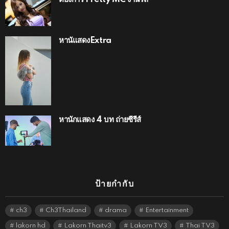
หานัแสดงExtra
หานักแสดง 4 บท ถ่ายซีรีส์
ป้ายกำกับ
ch3
Ch3Thailand
drama
Entertainment
lakorn hd
Lakorn Thaitv3
Lakorn TV3
Thai TV3