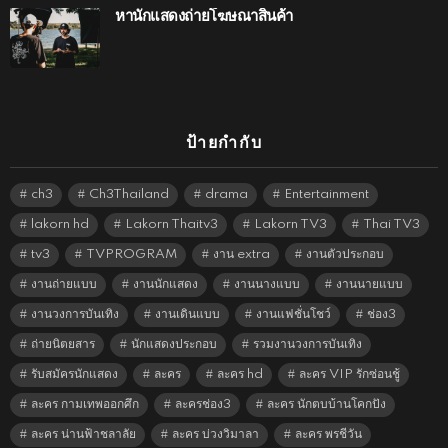
หานักแสดงถ่ายโฆษณาสินค้า
ป้ายกำกับ
ch3
Ch3Thailand
drama
Entertainment
lakorn hd
Lakorn Thaitv3
Lakorn TV3
Thai TV3
tv3
TVPROGRAM
งาน extra
งานตัวประกอบ
งานถ่ายแบบ
งานนักแสดง
งานนางแบบ
งานนายแบบ
งานวงการบันเทิง
งานเดินแบบ
งานแฟชั่นโชว์
ช่อง3
ถ่ายนิตยสาร
นักแสดงประกอบ
รวมงานวงการบันเทิง
รับสมัครนักแสดง
ละคร
ละคร hd
ละคร VIP รักซ่อนชู้
ละคร กามเทพออกศึก
ละครช่อง3
ละคร นักตบบ้านโคกปัง
ละคร น่านฟ้าชลาลัย
ละคร บ่วงวิมาลา
ละคร พรชีวัน