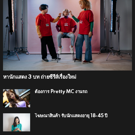
หานักแสดง 3 บท ถ่ายซีรีส์เรื่องใหม่
ต้องการ Pretty MC งานรถ
โฆษณาสินค้า รับนักแสดงอายุ 18-45 ปี