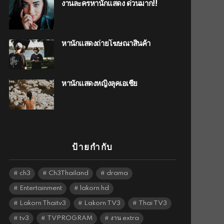
งานละครหานักแสดง ด่วนมาก!!
หานักแสดงถ่ายโฆษณาสินค้า
หานักแสดงหญิงลุคเอเชีย
ป้ายกำกับ
ch3
Ch3Thailand
drama
Entertainment
lakorn hd
Lakorn Thaitv3
Lakorn TV3
Thai TV3
tv3
TVPROGRAM
งาน extra