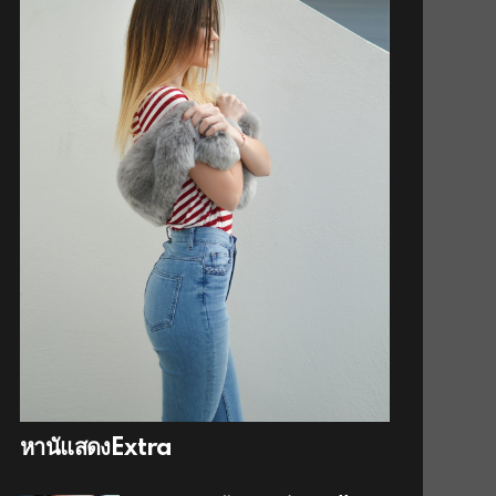
หานัแสดงExtra