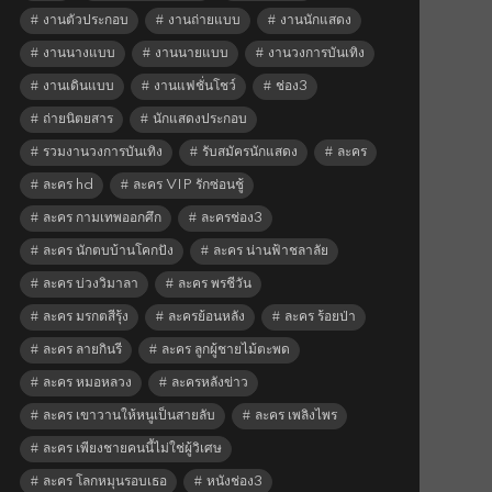
งานตัวประกอบ
งานถ่ายแบบ
งานนักแสดง
งานนางแบบ
งานนายแบบ
งานวงการบันเทิง
งานเดินแบบ
งานแฟชั่นโชว์
ช่อง3
ถ่ายนิตยสาร
นักแสดงประกอบ
รวมงานวงการบันเทิง
รับสมัครนักแสดง
ละคร
ละคร hd
ละคร VIP รักซ่อนชู้
ละคร กามเทพออกศึก
ละครช่อง3
ละคร นักตบบ้านโคกปัง
ละคร น่านฟ้าชลาลัย
ละคร บ่วงวิมาลา
ละคร พรชีวัน
ละคร มรกตสีรุ้ง
ละครย้อนหลัง
ละคร ร้อยป่า
ละคร ลายกินรี
ละคร ลูกผู้ชายไม้ตะพด
ละคร หมอหลวง
ละครหลังข่าว
ละคร เขาวานให้หนูเป็นสายลับ
ละคร เพลิงไพร
ละคร เพียงชายคนนี้ไม่ใช่ผู้วิเศษ
ละคร โลกหมุนรอบเธอ
หนังช่อง3