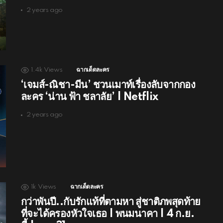
2 years ago
1.4k
Views
ฉากเด็ดละคร
‘เจมส์-ณิชา-มีน’ ชวนเมาท์เรื่องลับจากกอง
ละคร ‘น่าน ฟ้า ชลาลัย’ | Netflix
2 years ago
1k
Views
ฉากเด็ดละคร
กว่าพันปี..กับรักแท้ที่ตามหา สู่ชาติภพสุดท้าย
ที่จะได้ครองหัวใจเธอ | พนมนาคา | 4 ก.ย.