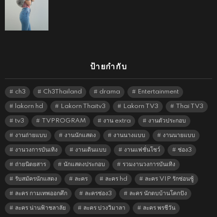
ป้ายกำกับ
ch3
Ch3Thailand
drama
Entertainment
lakorn hd
Lakorn Thaitv3
Lakorn TV3
Thai TV3
tv3
TVPROGRAM
งาน extra
งานตัวประกอบ
งานถ่ายแบบ
งานนักแสดง
งานนางแบบ
งานนายแบบ
งานวงการบันเทิง
งานเดินแบบ
งานแฟชั่นโชว์
ช่อง3
ถ่ายนิตยสาร
นักแสดงประกอบ
รวมงานวงการบันเทิง
รับสมัครนักแสดง
ละคร
ละคร hd
ละคร VIP รักซ่อนชู้
ละคร กามเทพออกศึก
ละครช่อง3
ละคร นักตบบ้านโคกปัง
ละคร น่านฟ้าชลาลัย
ละคร บ่วงวิมาลา
ละคร พรชีวัน