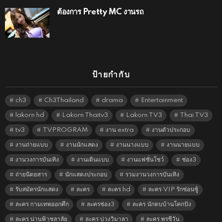
ต้องการ Pretty MC งานรถ
ป้ายกำกับ
ch3
Ch3Thailand
drama
Entertainment
lakorn hd
Lakorn Thaitv3
Lakorn TV3
Thai TV3
tv3
TVPROGRAM
งาน extra
งานตัวประกอบ
งานถ่ายแบบ
งานนักแสดง
งานนางแบบ
งานนายแบบ
งานวงการบันเทิง
งานเดินแบบ
งานแฟชั่นโชว์
ช่อง3
ถ่ายนิตยสาร
นักแสดงประกอบ
รวมงานวงการบันเทิง
รับสมัครนักแสดง
ละคร
ละคร hd
ละคร VIP รักซ่อนชู้
ละคร กามเทพออกศึก
ละครช่อง3
ละคร นักตบบ้านโคกปัง
ละคร น่านฟ้าชลาลัย
ละคร บ่วงวิมาลา
ละคร พรชีวัน