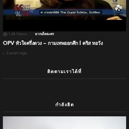
1.4k
Views
ฉากเด็ดละคร
OPV หัวใจครึ่งดวง – กามเทพออกศึก | คริส หอวัง
2 years ago
ติดตามเราได้ที่
กำลังฮิต