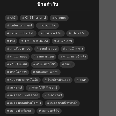
ป้ายกำกับ
ch3
Ch3Thailand
drama
Entertainment
lakorn hd
Lakorn Thaitv3
Lakorn TV3
Thai TV3
tv3
TVPROGRAM
งาน extra
งานตัวประกอบ
งานถ่ายแบบ
งานนักแสดง
งานนางแบบ
งานนายแบบ
งานวงการบันเทิง
งานเดินแบบ
งานแฟชั่นโชว์
ช่อง3
ถ่ายนิตยสาร
นักแสดงประกอบ
รวมงานวงการบันเทิง
รับสมัครนักแสดง
ละคร
ละคร hd
ละคร VIP รักซ่อนชู้
ละคร กามเทพออกศึก
ละครช่อง3
ละคร นักตบบ้านโคกปัง
ละคร น่านฟ้าชลาลัย
ละคร บ่วงวิมาลา
ละคร พรชีวัน