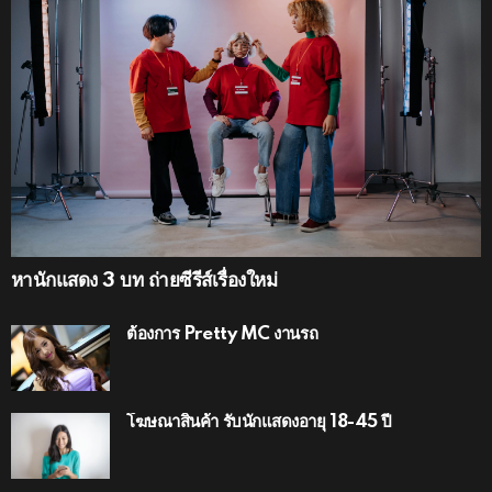
หานักแสดง 3 บท ถ่ายซีรีส์เรื่องใหม่
ต้องการ Pretty MC งานรถ
โฆษณาสินค้า รับนักแสดงอายุ 18-45 ปี