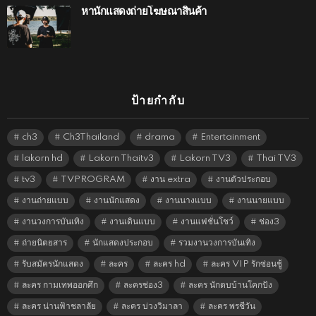
หานักแสดงถ่ายโฆษณาสินค้า
ป้ายกำกับ
ch3
Ch3Thailand
drama
Entertainment
lakorn hd
Lakorn Thaitv3
Lakorn TV3
Thai TV3
tv3
TVPROGRAM
งาน extra
งานตัวประกอบ
งานถ่ายแบบ
งานนักแสดง
งานนางแบบ
งานนายแบบ
งานวงการบันเทิง
งานเดินแบบ
งานแฟชั่นโชว์
ช่อง3
ถ่ายนิตยสาร
นักแสดงประกอบ
รวมงานวงการบันเทิง
รับสมัครนักแสดง
ละคร
ละคร hd
ละคร VIP รักซ่อนชู้
ละคร กามเทพออกศึก
ละครช่อง3
ละคร นักตบบ้านโคกปัง
ละคร น่านฟ้าชลาลัย
ละคร บ่วงวิมาลา
ละคร พรชีวัน