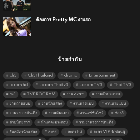
ต้องการ Pretty MC งานรถ
ป้ายกำกับ
ch3
Ch3Thailand
drama
Entertainment
lakorn hd
Lakorn Thaitv3
Lakorn TV3
Thai TV3
tv3
TVPROGRAM
งาน extra
งานตัวประกอบ
งานถ่ายแบบ
งานนักแสดง
งานนางแบบ
งานนายแบบ
งานวงการบันเทิง
งานเดินแบบ
งานแฟชั่นโชว์
ช่อง3
ถ่ายนิตยสาร
นักแสดงประกอบ
รวมงานวงการบันเทิง
รับสมัครนักแสดง
ละคร
ละคร hd
ละคร VIP รักซ่อนชู้