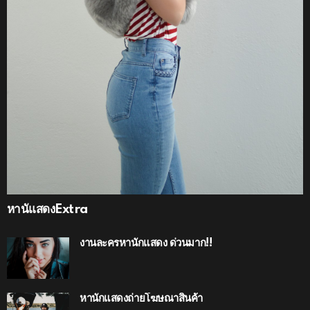
หานัแสดงExtra
งานละครหานักแสดง ด่วนมาก!!
หานักแสดงถ่ายโฆษณาสินค้า