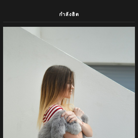
กำลังฮิต