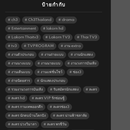
ป้ายกำกับ
ch3
Ch3Thailand
drama
Entertainment
lakorn hd
Lakorn Thaitv3
Lakorn TV3
Thai TV3
tv3
TVPROGRAM
งาน extra
งานตัวประกอบ
งานถ่ายแบบ
งานนักแสดง
งานนางแบบ
งานนายแบบ
งานวงการบันเทิง
งานเดินแบบ
งานแฟชั่นโชว์
ช่อง3
ถ่ายนิตยสาร
นักแสดงประกอบ
รวมงานวงการบันเทิง
รับสมัครนักแสดง
ละคร
ละคร hd
ละคร VIP รักซ่อนชู้
ละคร กามเทพออกศึก
ละครช่อง3
ละคร นักตบบ้านโคกปัง
ละคร น่านฟ้าชลาลัย
ละคร บ่วงวิมาลา
ละคร พรชีวัน