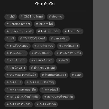
ป้ายกำกับ
ch3
Ch3Thailand
drama
Entertainment
lakorn hd
Lakorn Thaitv3
Lakorn TV3
Thai TV3
tv3
TVPROGRAM
งาน extra
งานตัวประกอบ
งานถ่ายแบบ
งานนักแสดง
งานนางแบบ
งานนายแบบ
งานวงการบันเทิง
งานเดินแบบ
งานแฟชั่นโชว์
ช่อง3
ถ่ายนิตยสาร
นักแสดงประกอบ
รวมงานวงการบันเทิง
รับสมัครนักแสดง
ละคร
ละคร hd
ละคร VIP รักซ่อนชู้
ละคร กามเทพออกศึก
ละครช่อง3
ละคร นักตบบ้านโคกปัง
ละคร น่านฟ้าชลาลัย
ละคร บ่วงวิมาลา
ละคร พรชีวัน