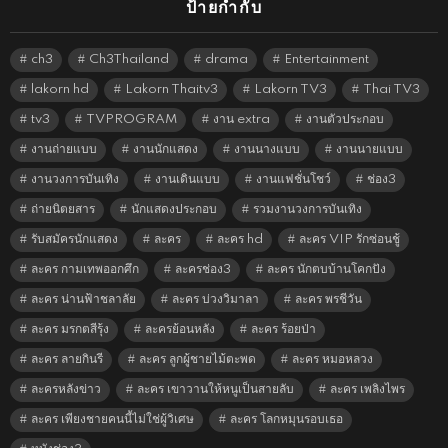
ป้ายกำกับ
ch3
Ch3Thailand
drama
Entertainment
lakorn hd
Lakorn Thaitv3
Lakorn TV3
Thai TV3
tv3
TVPROGRAM
งาน extra
งานตัวประกอบ
งานถ่ายแบบ
งานนักแสดง
งานนางแบบ
งานนายแบบ
งานวงการบันเทิง
งานเดินแบบ
งานแฟชั่นโชว์
ช่อง3
ถ่ายนิตยสาร
นักแสดงประกอบ
รวมงานวงการบันเทิง
รับสมัครนักแสดง
ละคร
ละคร hd
ละคร VIP รักซ่อนชู้
ละคร กามเทพออกศึก
ละครช่อง3
ละคร นักตบบ้านโคกปัง
ละคร น่านฟ้าชลาลัย
ละคร บ่วงวิมาลา
ละคร พรชีวัน
ละคร มรกตสีรุ้ง
ละครย้อนหลัง
ละคร ร้อยป่า
ละคร ลายกินรี
ละคร ลูกผู้ชายไม้ตะพด
ละคร หมอหลวง
ละครหลังข่าว
ละคร เขาวานให้หนูเป็นสายลับ
ละคร เพลิงไพร
ละคร เพียงชายคนนี้ไม่ใช่ผู้วิเศษ
ละคร โลกหมุนรอบเธอ