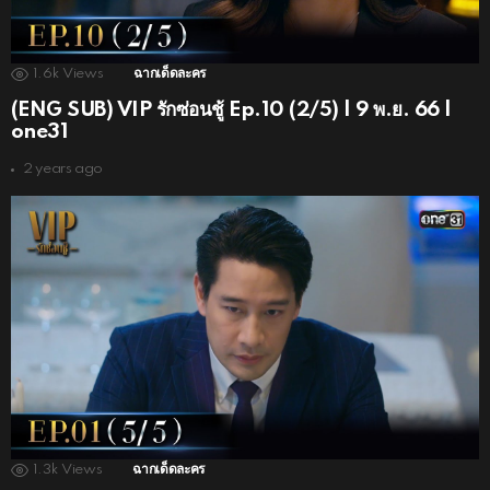
1.6k
Views
ฉากเด็ดละคร
(ENG SUB) VIP รักซ่อนชู้ Ep.10 (2/5) | 9 พ.ย. 66 |
one31
2 years ago
1.3k
Views
ฉากเด็ดละคร