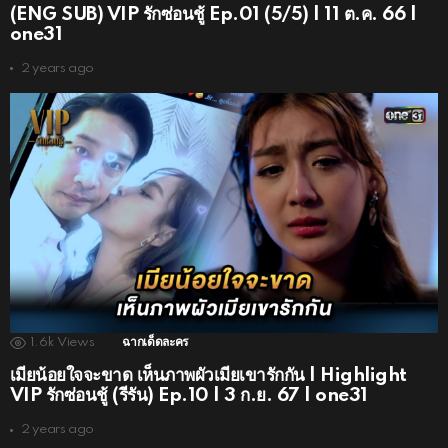
(ENG SUB) VIP รักซ่อนชู้ Ep.01 (5/5) | 11 ต.ค. 66 |
one31
2 years ago
1.6k
Views
ฉากเด็ดละคร
เมียน้อยใจจะขาด เห็นภาพผัวเมียเขารักกัน | Highlight
VIP รักซ่อนชู้ (รีรัน) Ep.10 | 3 ก.ย. 67 | one31
2 years ago