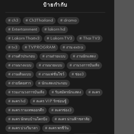
ป้ายกำกับ
ch3
Ch3Thailand
drama
Entertainment
lakorn hd
Lakorn Thaitv3
Lakorn TV3
Thai TV3
tv3
TVPROGRAM
งาน extra
งานตัวประกอบ
งานถ่ายแบบ
งานนักแสดง
งานนางแบบ
งานนายแบบ
งานวงการบันเทิง
งานเดินแบบ
งานแฟชั่นโชว์
ช่อง3
ถ่ายนิตยสาร
นักแสดงประกอบ
รวมงานวงการบันเทิง
รับสมัครนักแสดง
ละคร
ละคร hd
ละคร VIP รักซ่อนชู้
ละคร กามเทพออกศึก
ละครช่อง3
ละคร นักตบบ้านโคกปัง
ละคร น่านฟ้าชลาลัย
ละคร บ่วงวิมาลา
ละคร พรชีวัน