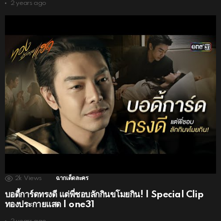
2 years ago
2k
Views
ฉากเด็ดละคร
บอดี้การ์ดทรงดี แต่พี่ชอบลักกินขโมยกิน! | Special Clip
ทองประกายแสด | one31