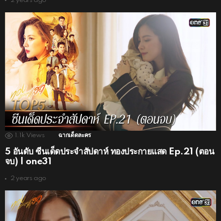
2 years ago
1.1k
Views
ฉากเด็ดละคร
5 อันดับ ซีนเด็ดประจำสัปดาห์ ทองประกายแสด Ep.21 (ตอน
จบ) | one31
2 years ago