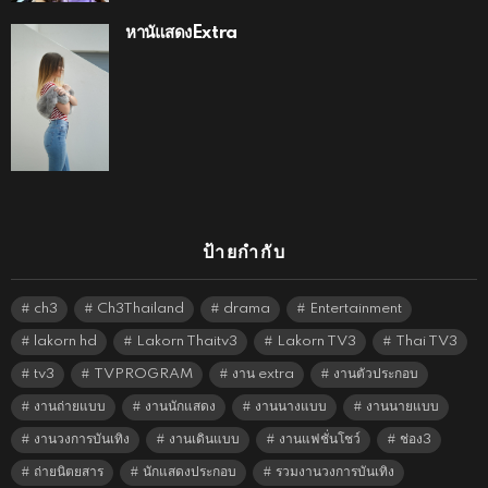
หานัแสดงExtra
ป้ายกำกับ
ch3
Ch3Thailand
drama
Entertainment
lakorn hd
Lakorn Thaitv3
Lakorn TV3
Thai TV3
tv3
TVPROGRAM
งาน extra
งานตัวประกอบ
งานถ่ายแบบ
งานนักแสดง
งานนางแบบ
งานนายแบบ
งานวงการบันเทิง
งานเดินแบบ
งานแฟชั่นโชว์
ช่อง3
ถ่ายนิตยสาร
นักแสดงประกอบ
รวมงานวงการบันเทิง