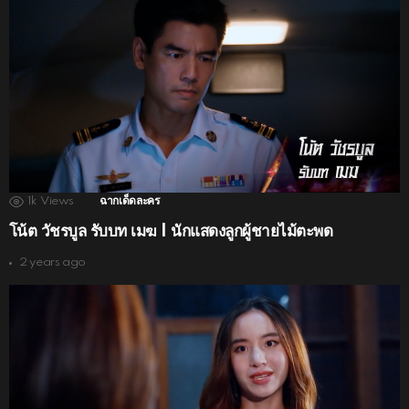
1k
Views
ฉากเด็ดละคร
โน้ต วัชรบูล รับบท เมฆ | นักแสดงลูกผู้ชายไม้ตะพด
2 years ago