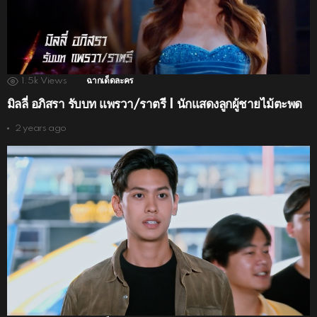
1.5k
Views
ฉากเด็ดละคร
มิลลี่ อภิสรา รับบท แพรวา/ราตรี | นักแสดงลูกผู้ชายไม้ตะพด
2 years ago