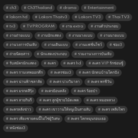
ch3
Ch3Thailand
drama
Entertainment
lakorn hd
Lakorn Thaitv3
Lakorn TV3
Thai TV3
tv3
TVPROGRAM
งาน extra
งานตัวประกอบ
งานถ่ายแบบ
งานนักแสดง
งานนางแบบ
งานนายแบบ
งานวงการบันเทิง
งานเดินแบบ
งานแฟชั่นโชว์
ช่อง3
ถ่ายนิตยสาร
นักแสดงประกอบ
รวมงานวงการบันเทิง
รับสมัครนักแสดง
ละคร
ละคร hd
ละคร VIP รักซ่อนชู้
ละคร กามเทพออกศึก
ละครช่อง3
ละคร นักตบบ้านโคกปัง
ละคร น่านฟ้าชลาลัย
ละคร บ่วงวิมาลา
ละคร พรชีวัน
ละคร มรกตสีรุ้ง
ละครย้อนหลัง
ละคร ร้อยป่า
ละคร ลายกินรี
ละคร ลูกผู้ชายไม้ตะพด
ละคร หมอหลวง
ละครหลังข่าว
ละคร เขาวานให้หนูเป็นสายลับ
ละคร เพลิงไพร
ละคร เพียงชายคนนี้ไม่ใช่ผู้วิเศษ
ละคร โลกหมุนรอบเธอ
หนังช่อง3