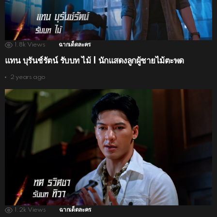
1.8k
Views
ฉากเด็ดละคร
แทน บุรันช์รัตน์ รับบท ไม้ | นักแสดงลูกผู้ชายไม้ตะพด
2 years ago
1.2k
Views
ฉากเด็ดละคร