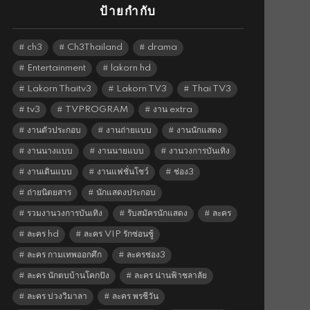
ป้ายกำกับ
ch3
Ch3Thailand
drama
Entertainment
lakorn hd
Lakorn Thaitv3
Lakorn TV3
Thai TV3
tv3
TVPROGRAM
งาน extra
งานตัวประกอบ
งานถ่ายแบบ
งานนักแสดง
งานนางแบบ
งานนายแบบ
งานวงการบันเทิง
งานเดินแบบ
งานแฟชั่นโชว์
ช่อง3
ถ่ายนิตยสาร
นักแสดงประกอบ
รวมงานวงการบันเทิง
รับสมัครนักแสดง
ละคร
ละคร hd
ละคร VIP รักซ่อนชู้
ละคร กามเทพออกศึก
ละครช่อง3
ละคร นักตบบ้านโคกปัง
ละคร น่านฟ้าชลาลัย
ละคร บ่วงวิมาลา
ละคร พรชีวัน