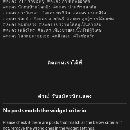
ละคร VIP รักซ่อนชู้
ละคร กามเทพออกศึก
ละคร นักตบบ้านโคกปัง
ละคร น่านฟ้าชลาลัย
ละคร บ่วงวิมาลา
ละคร พรชีวัน
ละคร มรกตสีรุ้ง
ละคร ร้อยป่า
ละคร ลายกินรี
ละคร ลูกผู้ชายไม้ตะพด
ละคร หมอหลวง
ละคร เขาวานให้หนูเป็นสายลับ
ละคร เพลิงไพร
ละคร เพียงชายคนนี้ไม่ใช่ผู้วิเศษ
ละคร โลกหมุนรอบเธอ
หลิงออม
ใจซ่อนรัก
ติดตามเราได้ที่
ด่วน! รับสมัครนักแสดง
No posts match the widget criteria
Please check if there are posts that match all the below criteria. If
not, remove the wrong ones in the widget settings.