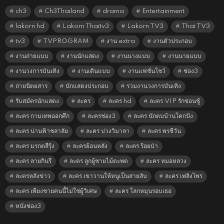
ch3
Ch3Thailand
drama
Entertainment
lakorn hd
Lakorn Thaitv3
Lakorn TV3
Thai TV3
tv3
TVPROGRAM
งาน extra
งานตัวประกอบ
งานถ่ายแบบ
งานนักแสดง
งานนางแบบ
งานนายแบบ
งานวงการบันเทิง
งานเดินแบบ
งานแฟชั่นโชว์
ช่อง3
ถ่ายนิตยสาร
นักแสดงประกอบ
รวมงานวงการบันเทิง
รับสมัครนักแสดง
ละคร
ละคร hd
ละคร VIP รักซ่อนชู้
ละคร กามเทพออกศึก
ละครช่อง3
ละคร นักตบบ้านโคกปัง
ละคร น่านฟ้าชลาลัย
ละคร บ่วงวิมาลา
ละคร พรชีวัน
ละคร มรกตสีรุ้ง
ละครย้อนหลัง
ละคร ร้อยป่า
ละคร ลายกินรี
ละคร ลูกผู้ชายไม้ตะพด
ละคร หมอหลวง
ละครหลังข่าว
ละคร เขาวานให้หนูเป็นสายลับ
ละคร เพลิงไพร
ละคร เพียงชายคนนี้ไม่ใช่ผู้วิเศษ
ละคร โลกหมุนรอบเธอ
หนังช่อง3