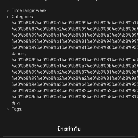
Time range: week
Categories:
%e0%b8%87%e0%b8%b2%e0%b8%99%e0%b8%9a%e0%b8%b1
%e0%b8%87%e0%b8%b2%e0%b8%99%e0%b9%80%e0%b8%9a
%e0%b8%99%e0%b8%b1%e0%b8%81%e0%b8%a3%e0%b9%89
%e0%b8%99%e0%b8%b1%e0%b8%81%e0%b8%94%e0%b8%99
%e0%b8%99%e0%b8%b1%e0%b8%81%e0%b9%80%e0%b8%95
dancer,
%e0%b8%99%e0%b8%b1%e0%b8%81%e0%b9%81%e0%b8%aa
%e0%b8%95%e0%b8%b1%e0%b8%a7%e0%b8%9b%e0%b8%a3
%e0%b8%99%e0%b8%b2%e0%b8%87%e0%b9%81%e0%b8%9a
%e0%b8%99%e0%b8%b2%e0%b8%a2%e0%b9%81%e0%b8%9a%
%e0%b8%9e%e0%b8%a3%e0%b8%b4%e0%b8%95%e0%b8%95
%e0%b9%82%e0%b8%84%e0%b9%82%e0%b8%a2%e0%b8%95%
%e0%b8%9e%e0%b8%b4%e0%b8%98%e0%b8%b5%e0%b8%81
dj-vj
Tags:
ป้ายกำกับ